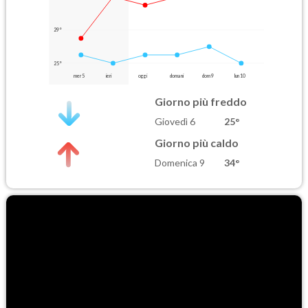
29°
25°
mer 5
ieri
oggi
domani
dom 9
lun 10
Giorno più freddo
Giovedì 6
25°
Giorno più caldo
Domenica 9
34°