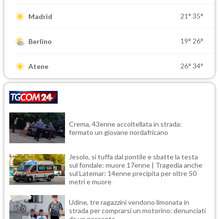
21°
35°
Madrid
19°
26°
Berlino
26°
34°
Atene
Crema, 43enne accoltellata in strada:
fermato un giovane nordafricano
Jesolo, si tuffa dal pontile e sbatte la testa
sul fondale: muore 17enne | Tragedia anche
sul Latemar: 14enne precipita per oltre 50
metri e muore
Udine, tre ragazzini vendono limonata in
strada per comprarsi un motorino: denunciati
da un passante