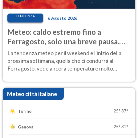
TENDENZA
6 Agosto 2026
Meteo: caldo estremo fino a
Ferragosto, solo una breve pausa.
Ecco dove
La tendenza meteo per il weekend e l'inizio della
prossima settimana, quella che ci condurrà al
Ferragosto, vede ancora temperature molto
elevate
Meteo città italiane
25°
37°
Torino
25°
31°
Genova