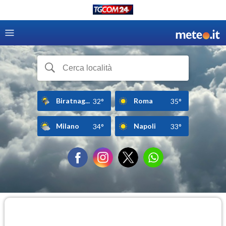
Biratnag...
Roma
32°
35°
Milano
Napoli
34°
33°