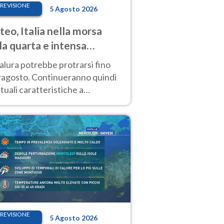
REVISIONE
5 Agosto 2026
eo, Italia nella morsa
la quarta e intensa
ata di caldo
alura potrebbe protrarsi fino
ragosto. Continueranno quindi
ttuali caratteristiche a
inare le prossime giornate:
o estremo e temporali di calore
REVISIONE
5 Agosto 2026