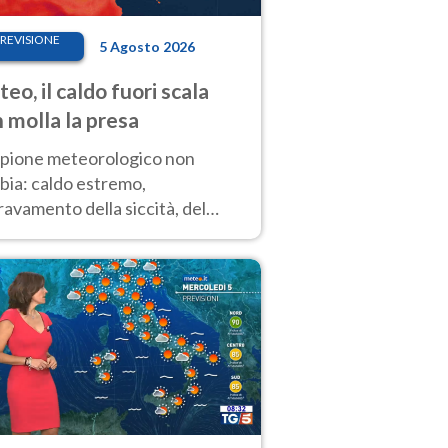
REVISIONE
5 Agosto 2026
eo, il caldo fuori scala
 molla la presa
copione meteorologico non
bia: caldo estremo,
avamento della siccità, del
hio incendi e temporali di
ore. Nessun cambiamento fino
ragosto