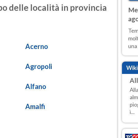
o delle località in provincia
Met
ago
tem
Tem
molt
Acerno
una 
poss
Fer
Agropoli
Wik
Al
Alfano
All
alm
pio
Amalfi
i...