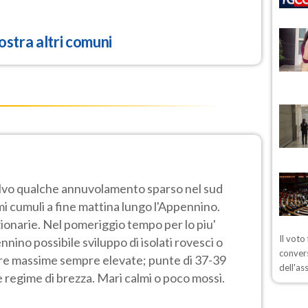
stra altri comuni
alvo qualche annuvolamento sparso nel sud
mi cumuli a fine mattina lungo l'Appennino.
onarie. Nel pomeriggio tempo per lo piu'
Il voto
nnino possibile sviluppo di isolati rovesci o
convers
re massime sempre elevate; punte di 37-39
dell'as
e regime di brezza. Mari calmi o poco mossi.