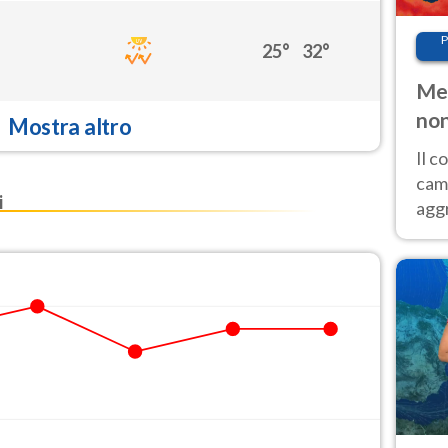
P
25°
32°
Met
non
Mostra altro
Il 
cam
i
aggr
risc
cal
Fer