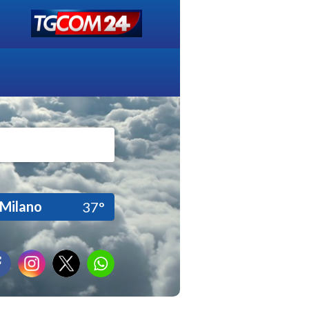
Milano
37°