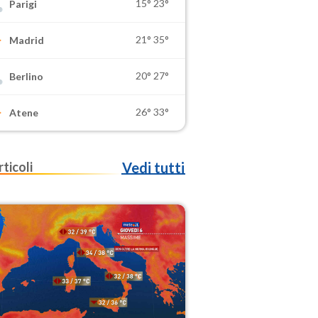
15°
23°
Parigi
21°
35°
Madrid
20°
27°
Berlino
26°
33°
Atene
rticoli
Vedi tutti