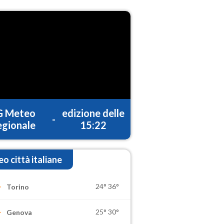
G Meteo
edizione delle
-
gionale
15:22
o città italiane
24°
36°
Torino
25°
30°
Genova