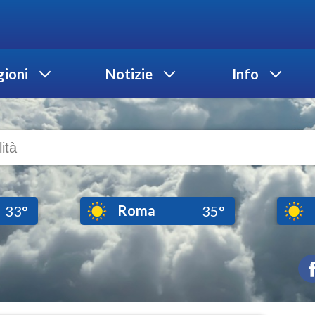
ioni
Notizie
Info
Roma
33°
35°