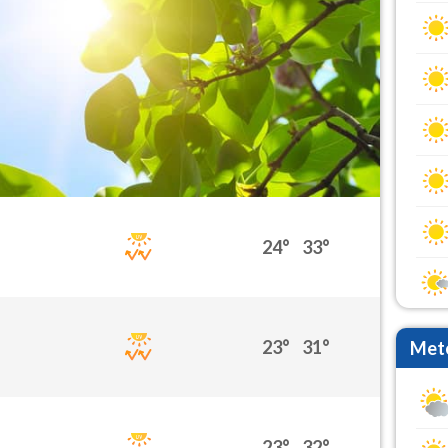
24°
33°
23°
31°
Mete
23°
32°