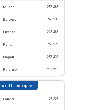
25°
38°
Milano
24°
38°
Bologna
23°
38°
Firenze
25°
37°
Roma
25°
33°
Napoli
26°
31°
Palermo
o città europee
12°
22°
Londra