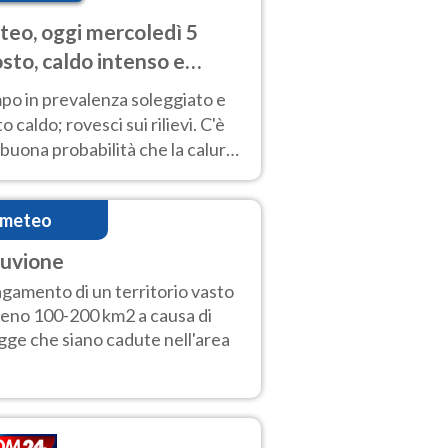
eo, oggi mercoledì 5
sto, caldo intenso e
porali
po in prevalenza soleggiato e
o caldo; rovesci sui rilievi. C'è
buona probabilità che la calura
a protrarsi fino almeno a
ragosto
imeteo
luvione
agamento di un territorio vasto
eno 100-200 km2 a causa di
gge che siano cadute nell'area