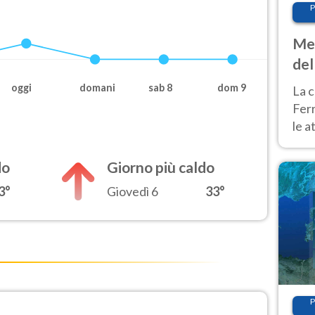
P
Met
del
ond
oggi
domani
sab 8
dom 9
La c
Fer
le a
dom
cald
do
Giorno più caldo
3°
Giovedì 6
33°
P