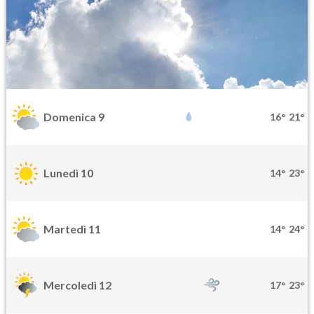
Domenica 9
16°
21°
Lunedì 10
14°
23°
Martedì 11
14°
24°
Mercoledì 12
17°
23°