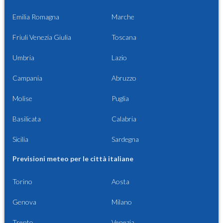
Emilia Romagna
Marche
Friuli Venezia Giulia
Toscana
Umbria
Lazio
Campania
Abruzzo
Molise
Puglia
Basilicata
Calabria
Sicilia
Sardegna
Previsioni meteo per le città italiane
Torino
Aosta
Genova
Milano
Trento
Venezia