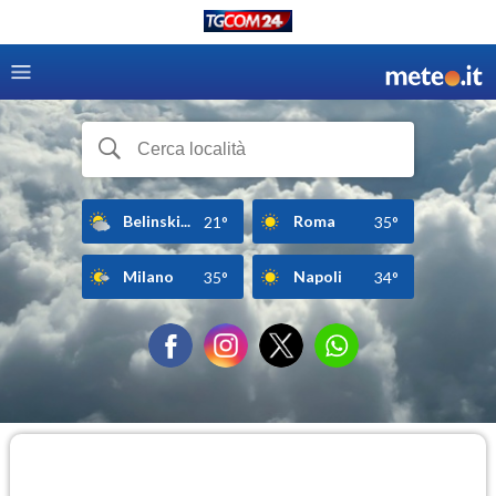
Belinski...
Roma
21°
35°
Milano
Napoli
35°
34°