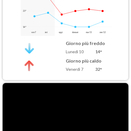
23°
14°
ven 7
ieri
oggi
domani
mar 11
mer 12
Giorno più freddo
Lunedì 10
14°
Giorno più caldo
Venerdì 7
32°