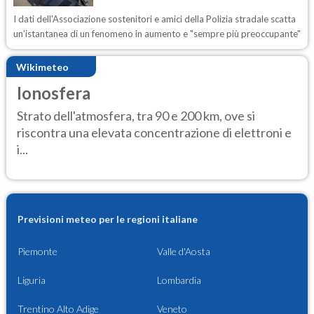
I dati dell'Associazione sostenitori e amici della Polizia stradale scatta
un'istantanea di un fenomeno in aumento e "sempre più preoccupante"
Wikimeteo
Ionosfera
Strato dell'atmosfera, tra 90 e 200 km, ove si
riscontra una elevata concentrazione di elettroni e
i...
Previsioni meteo per le regioni italiane
Piemonte
Valle d'Aosta
Liguria
Lombardia
Trentino Alto Adige
Veneto