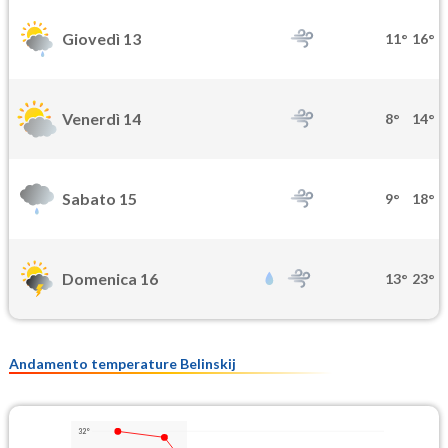
Giovedì 13
11°
16°
Venerdì 14
8°
14°
Sabato 15
9°
18°
Domenica 16
13°
23°
Andamento temperature Belinskij
32°