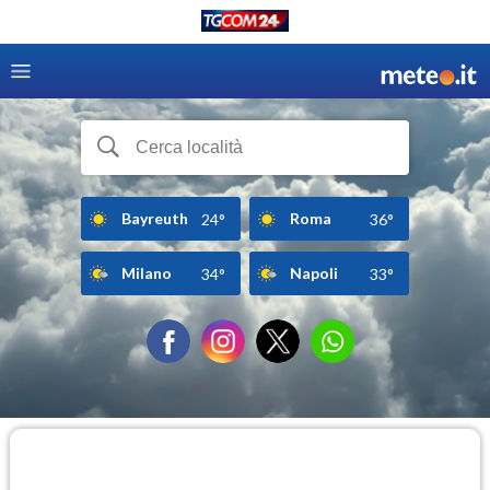
Bayreuth
Roma
24°
36°
Milano
Napoli
34°
33°