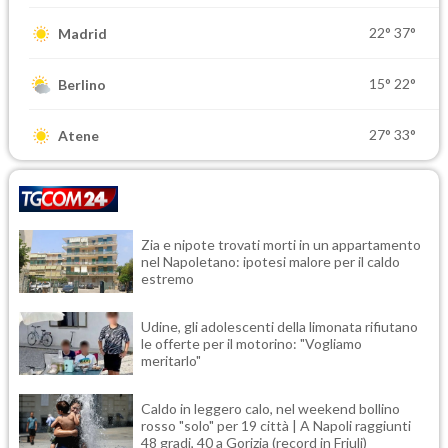
22°
37°
Madrid
15°
22°
Berlino
27°
33°
Atene
Zia e nipote trovati morti in un appartamento
nel Napoletano: ipotesi malore per il caldo
estremo
Udine, gli adolescenti della limonata rifiutano
le offerte per il motorino: "Vogliamo
meritarlo"
Caldo in leggero calo, nel weekend bollino
rosso "solo" per 19 città | A Napoli raggiunti
48 gradi, 40 a Gorizia (record in Friuli)