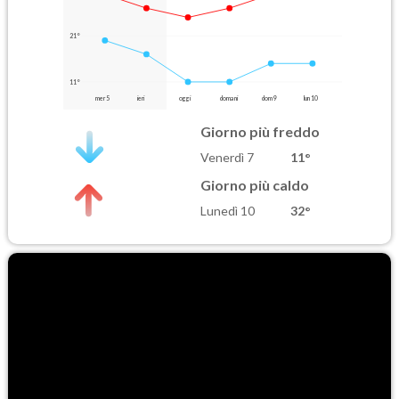
21°
11°
mer 5
ieri
oggi
domani
dom 9
lun 10
Giorno più freddo
Venerdì 7
11°
Giorno più caldo
Lunedì 10
32°