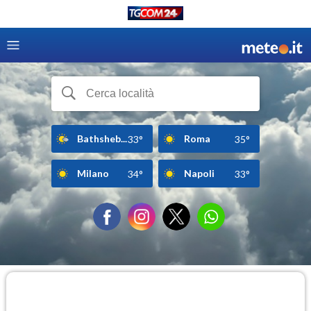
Bathsheb...
Roma
33°
35°
Milano
Napoli
34°
33°