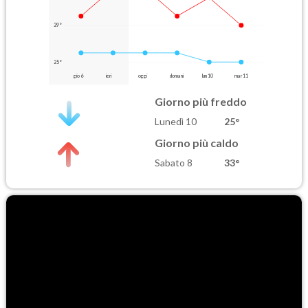
29°
25°
gio 6
ieri
oggi
domani
lun 10
mar 11
Giorno più freddo
Lunedì 10
25°
Giorno più caldo
Sabato 8
33°