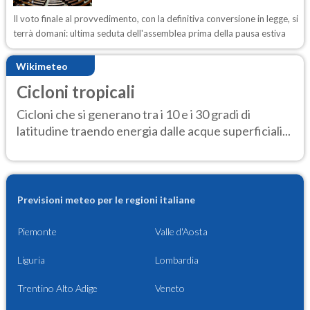
Il voto finale al provvedimento, con la definitiva conversione in legge, si
terrà domani: ultima seduta dell'assemblea prima della pausa estiva
Wikimeteo
Cicloni tropicali
Cicloni che si generano tra i 10 e i 30 gradi di
latitudine traendo energia dalle acque superficiali...
Previsioni meteo per le regioni italiane
Piemonte
Valle d'Aosta
Liguria
Lombardia
Trentino Alto Adige
Veneto