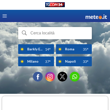
Barkly E...
Roma
14°
35°
Milano
Napoli
37°
33°