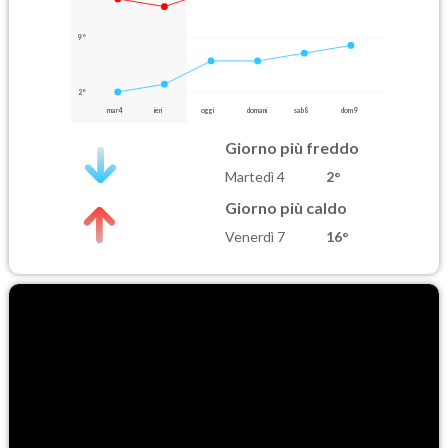
9°
2°
mar 4
ieri
oggi
domani
sab 8
dom 9
Giorno più freddo
Martedì 4
2°
Giorno più caldo
Venerdì 7
16°