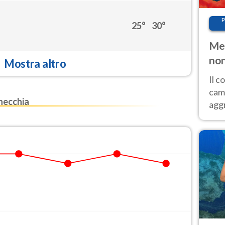
P
25°
30°
Met
non
Mostra altro
Il 
cam
necchia
aggr
risc
cal
Fer