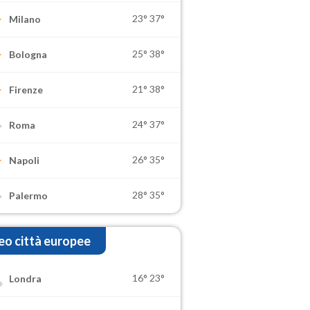
23°
37°
Milano
25°
38°
Bologna
21°
38°
Firenze
24°
37°
Roma
26°
35°
Napoli
28°
35°
Palermo
o città europee
16°
23°
Londra