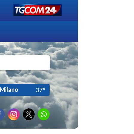
Milano
37°