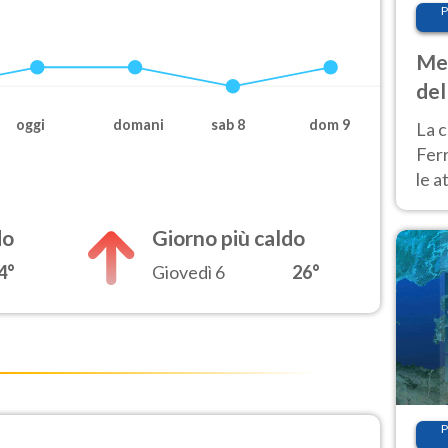
P
Met
del
ond
oggi
domani
sab 8
dom 9
La c
Fer
le a
dom
cald
do
Giorno più caldo
4°
Giovedì 6
26°
P