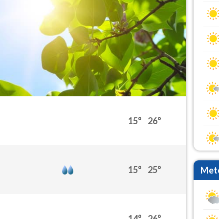
15°
26°
15°
25°
Mete
14°
26°