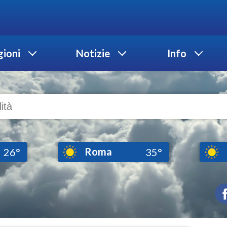
ioni
Notizie
Info
Roma
26°
35°