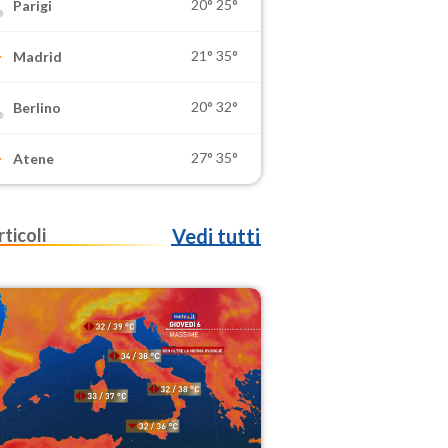
20°
25°
Parigi
21°
35°
Madrid
20°
32°
Berlino
27°
35°
Atene
rticoli
Vedi tutti