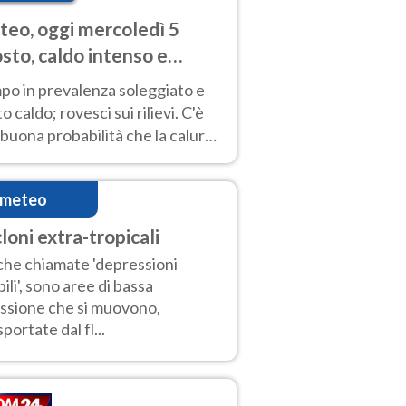
eo, oggi mercoledì 5
sto, caldo intenso e
porali
po in prevalenza soleggiato e
o caldo; rovesci sui rilievi. C'è
buona probabilità che la calura
a protrarsi fino almeno a
ragosto
imeteo
loni extra-tropicali
he chiamate 'depressioni
ili', sono aree di bassa
ssione che si muovono,
sportate dal fl...