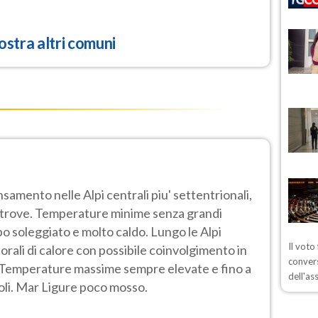
stra altri comuni
samento nelle Alpi centrali piu' settentrionali,
ltrove. Temperature minime senza grandi
o soleggiato e molto caldo. Lungo le Alpi
Il voto
porali di calore con possibile coinvolgimento in
convers
. Temperature massime sempre elevate e fino a
dell'as
oli. Mar Ligure poco mosso.