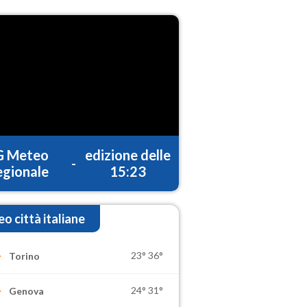
G Meteo
edizione delle
-
gionale
15:23
o città italiane
23°
36°
Torino
24°
31°
Genova