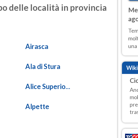
o delle località in provincia
Met
ago
tem
Tem
molt
Airasca
una 
poss
Fer
Ala di Stura
Wik
Cic
Alice Superio...
Anc
mob
pre
Alpette
tra