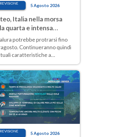
REVISIONE
5 Agosto 2026
eo, Italia nella morsa
la quarta e intensa
ata di caldo
alura potrebbe protrarsi fino
ragosto. Continueranno quindi
ttuali caratteristiche a
inare le prossime giornate:
o estremo e temporali di calore
REVISIONE
5 Agosto 2026