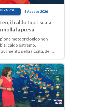
REVISIONE
5 Agosto 2026
eo, il caldo fuori scala
 molla la presa
copione meteorologico non
bia: caldo estremo,
avamento della siccità, del
hio incendi e temporali di
ore. Nessun cambiamento fino
ragosto