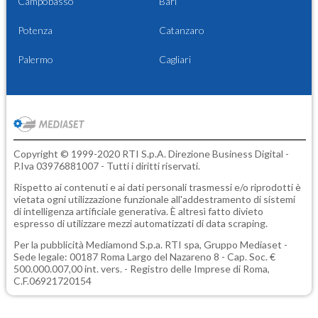
Campobasso
Bari
Potenza
Catanzaro
Palermo
Cagliari
Copyright © 1999-2020 RTI S.p.A. Direzione Business Digital -
P.Iva 03976881007 - Tutti i diritti riservati.
Rispetto ai contenuti e ai dati personali trasmessi e/o riprodotti è
vietata ogni utilizzazione funzionale all'addestramento di sistemi
di intelligenza artificiale generativa. È altresì fatto divieto
espresso di utilizzare mezzi automatizzati di data scraping.
Per la pubblicità
Mediamond S.p.a.
RTI spa, Gruppo Mediaset -
Sede legale: 00187 Roma Largo del Nazareno 8 - Cap. Soc. €
500.000.007,00 int. vers. - Registro delle Imprese di Roma,
C.F.06921720154