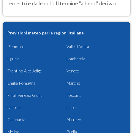
terrestri e dalle nubi. Il termine "albedo" deriva d...
Previsioni meteo per le regioni italiane
Piemonte
Valle d'Aosta
Liguria
Lombardia
Trentino Alto Adige
Veneto
Emilia Romagna
Marche
Friuli Venezia Giulia
Toscana
Umbria
Lazio
Campania
Abruzzo
Molise
Puglia