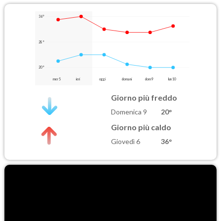
36°
28°
20°
mer 5
ieri
oggi
domani
dom 9
lun 10
Giorno più freddo
Domenica 9
20°
Giorno più caldo
Giovedì 6
36°