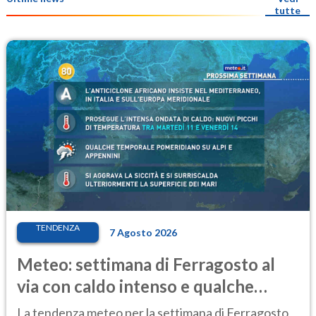
tutte
TENDENZA
7 Agosto 2026
Meteo: settimana di Ferragosto al
via con caldo intenso e qualche
temporale
La tendenza meteo per la settimana di Ferragosto