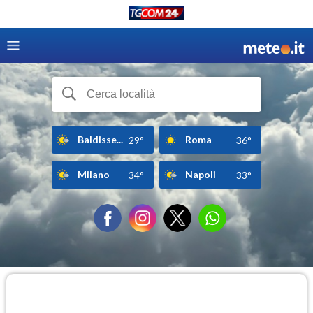
Baldisse...
Roma
29°
36°
Milano
Napoli
34°
33°