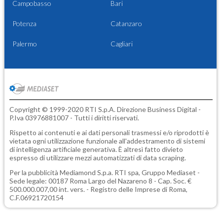
Campobasso
Bari
Potenza
Catanzaro
Palermo
Cagliari
Copyright © 1999-2020 RTI S.p.A. Direzione Business Digital -
P.Iva 03976881007 - Tutti i diritti riservati.
Rispetto ai contenuti e ai dati personali trasmessi e/o riprodotti è
vietata ogni utilizzazione funzionale all'addestramento di sistemi
di intelligenza artificiale generativa. È altresì fatto divieto
espresso di utilizzare mezzi automatizzati di data scraping.
Per la pubblicità
Mediamond S.p.a.
RTI spa, Gruppo Mediaset -
Sede legale: 00187 Roma Largo del Nazareno 8 - Cap. Soc. €
500.000.007,00 int. vers. - Registro delle Imprese di Roma,
C.F.06921720154