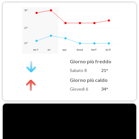
34°
27°
21°
mer 5
ieri
oggi
domani
dom 9
lun 10
Giorno più freddo
Sabato 8
21°
Giorno più caldo
Giovedì 6
34°