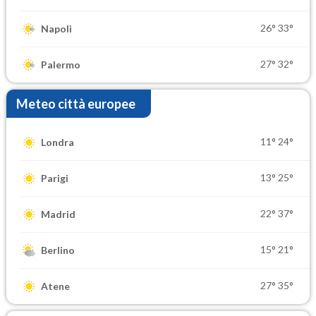
26°
33°
Napoli
27°
32°
Palermo
Meteo città europee
11°
24°
Londra
13°
25°
Parigi
22°
37°
Madrid
15°
21°
Berlino
27°
35°
Atene