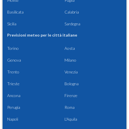
Molise
Puglia
Basilicata
Calabria
Sicilia
Sardegna
Previsioni meteo per le città italiane
Torino
Aosta
Genova
Milano
Trento
Venezia
Trieste
Bologna
Ancona
Firenze
Perugia
Roma
Napoli
L'Aquila