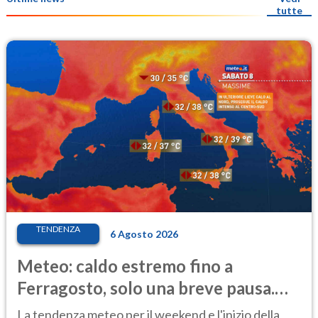
tutte
TENDENZA
6 Agosto 2026
Meteo: caldo estremo fino a
Ferragosto, solo una breve pausa.
Ecco dove
La tendenza meteo per il weekend e l'inizio della