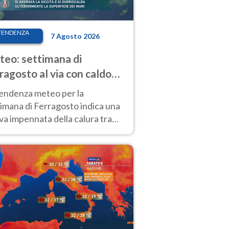
TENDENZA
7 Agosto 2026
eo: settimana di
ragosto al via con caldo
enso e qualche temporale
tendenza meteo per la
imana di Ferragosto indica una
a impennata della calura tra
 14 agosto, con nuovi rialzi
he al Nord.