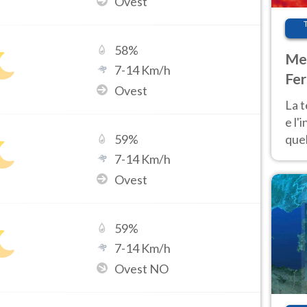
Ovest
58
%
Met
7
-
14
Km/h
Fer
Ovest
pau
La 
e l'
quel
59
%
Fer
7
-
14
Km/h
tem
Ovest
59
%
7
-
14
Km/h
Ovest NO