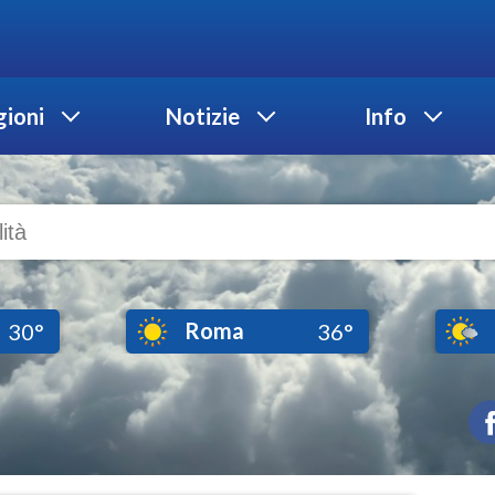
ioni
Notizie
Info
Roma
30°
36°