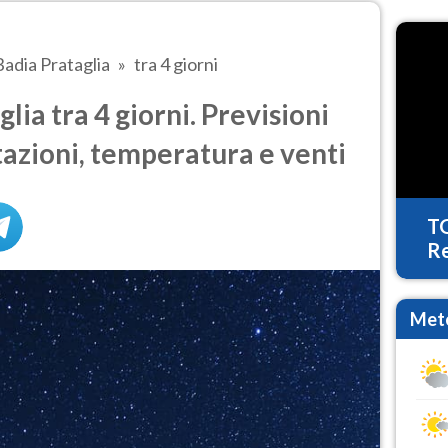
Badia Prataglia
tra 4 giorni
ia tra 4 giorni. Previsioni
tazioni, temperatura e venti
T
Re
Mete