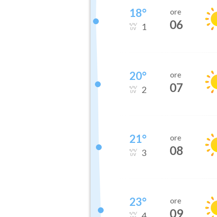
18
°
ore
06
1
20
°
ore
07
2
21
°
ore
08
3
23
°
ore
09
4