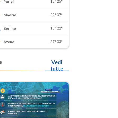
13°
25°
Parigi
22°
37°
Madrid
15°
22°
Berlino
27°
33°
Atene
e
Vedi
tutte