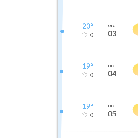
20
°
ore
03
0
19
°
ore
04
0
19
°
ore
05
0