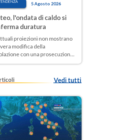
TENDENZA
5 Agosto 2026
eo, l'ondata di caldo si
ferma duratura
ttuali proiezioni non mostrano
vera modifica della
colazione con una prosecuzione
caldo fuori scala per molti
ni, compresa la settimana di
ragosto
rticoli
Vedi tutti