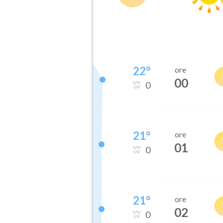
22
°
ore
00
0
21
°
ore
01
0
21
°
ore
02
0