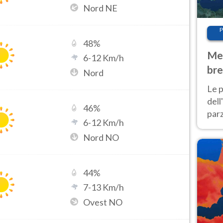
Nord NE
P
48
%
Met
6
-
12
Km/h
bre
Nord
Nor
Le p
dell
46
%
parz
6
-
12
Km/h
al 
Nord NO
40 g
44
%
7
-
13
Km/h
Ovest NO