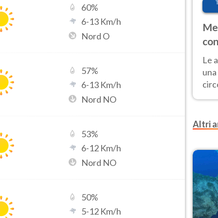
60
%
6
-
13
Km/h
Met
Nord O
con
Le a
57
%
una 
cir
6
-
13
Km/h
del 
Nord NO
gior
Fer
Altri a
53
%
6
-
12
Km/h
Nord NO
50
%
5
-
12
Km/h