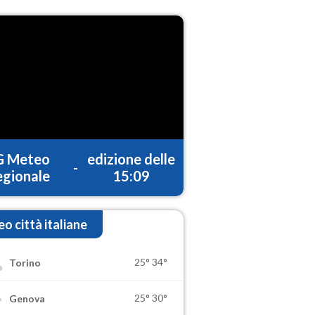
G Meteo
edizione delle
-
gionale
15:09
o città italiane
25°
34°
Torino
25°
30°
Genova