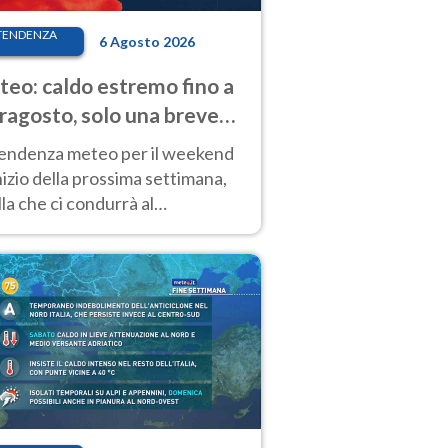
TENDENZA
6 Agosto 2026
eo: caldo estremo fino a
ragosto, solo una breve
sa. Ecco dove
tendenza meteo per il weekend
inizio della prossima settimana,
la che ci condurrà al
ragosto, vede ancora
perature molto elevate