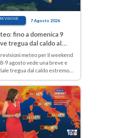
REVISIONE
7 Agosto 2026
eo: fino a domenica 9
ve tregua dal caldo al
d! Altrove calura e afa
revisioni meteo per il weekend
'8-9 agosto vede una breve e
iale tregua dal caldo estremo
Nord mentre altrove persistono
radi.