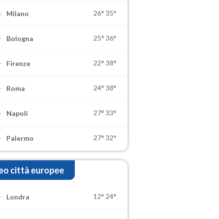
26°
35°
Milano
25°
36°
Bologna
22°
38°
Firenze
24°
38°
Roma
27°
33°
Napoli
27°
32°
Palermo
o città europee
12°
24°
Londra