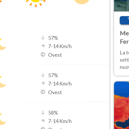
Met
57
%
Fer
7
-
14
Km/h
int
La 
Ovest
sett
nuov
11 e
57
%
anc
7
-
14
Km/h
Ovest
58
%
7
-
14
Km/h