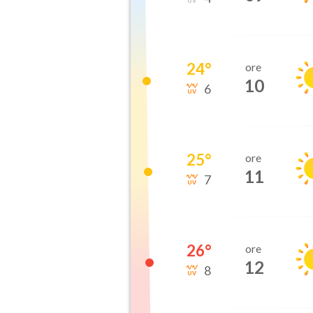
24
°
ore
10
6
25
°
ore
11
7
26
°
ore
12
8