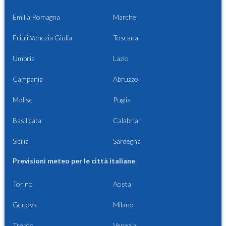
Emilia Romagna
Marche
Friuli Venezia Giulia
Toscana
Umbria
Lazio
Campania
Abruzzo
Molise
Puglia
Basilicata
Calabria
Sicilia
Sardegna
Previsioni meteo per le città italiane
Torino
Aosta
Genova
Milano
Trento
Venezia