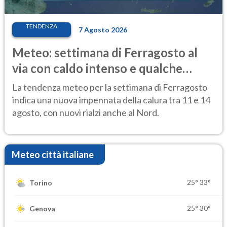
TENDENZA
7 Agosto 2026
Meteo: settimana di Ferragosto al
via con caldo intenso e qualche
temporale
La tendenza meteo per la settimana di Ferragosto
indica una nuova impennata della calura tra 11 e 14
agosto, con nuovi rialzi anche al Nord.
Meteo città italiane
25°
33°
Torino
25°
30°
Genova