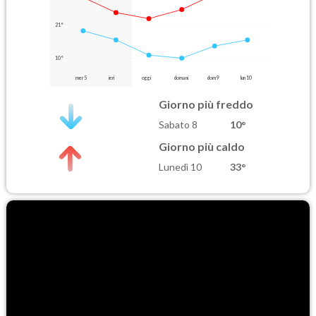
21°
10°
mer 5
ieri
oggi
domani
dom 9
lun 10
Giorno più freddo
Sabato 8
10°
Giorno più caldo
Lunedì 10
33°