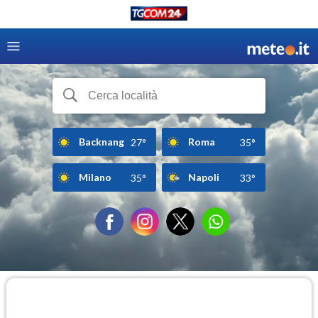
Backnang
Roma
27°
35°
Milano
Napoli
35°
33°