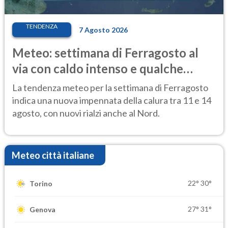
TENDENZA
7 Agosto 2026
Meteo: settimana di Ferragosto al
via con caldo intenso e qualche
temporale
La tendenza meteo per la settimana di Ferragosto
indica una nuova impennata della calura tra 11 e 14
agosto, con nuovi rialzi anche al Nord.
Meteo città italiane
22°
30°
Torino
27°
31°
Genova