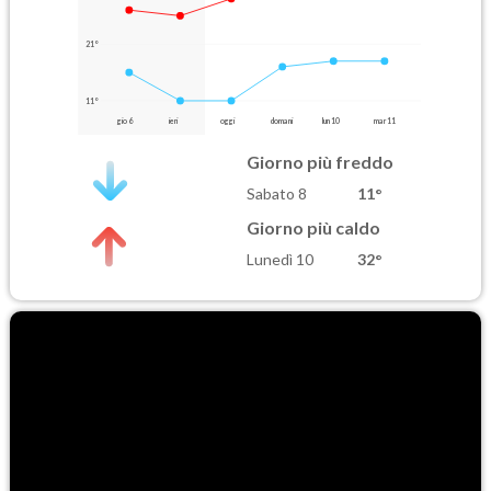
21°
11°
gio 6
ieri
oggi
domani
lun 10
mar 11
Giorno più freddo
Sabato 8
11°
Giorno più caldo
Lunedì 10
32°