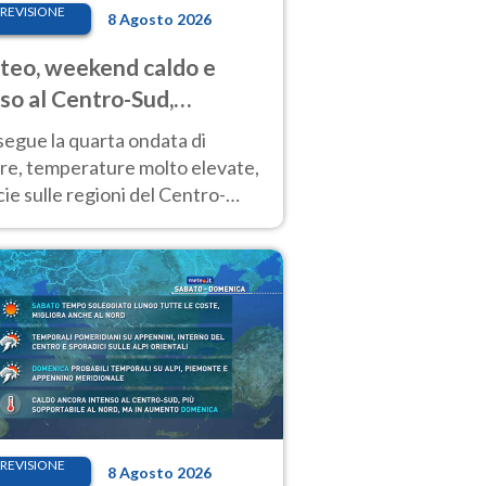
REVISIONE
8 Agosto 2026
eo, weekend caldo e
so al Centro-Sud,
porali sui rilievi
segue la quarta ondata di
ore, temperature molto elevate,
ie sulle regioni del Centro-
 Nuovi temporali di calore sulle
e montuose
REVISIONE
8 Agosto 2026