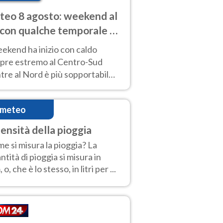
eo 8 agosto: weekend al
 con qualche temporale e
do estremo al Centro-Sud
eekend ha inizio con caldo
pre estremo al Centro-Sud
re al Nord è più sopportabile
 a domenica 9. Temporali di
re sui rilievi.
imeteo
tensità della pioggia
e si misura la pioggia? La
ntità di pioggia si misura in
o, che è lo stesso, in litri per ...