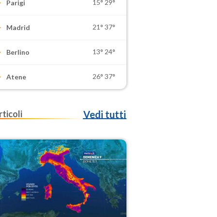
15°
29°
Parigi
21°
37°
Madrid
13°
24°
Berlino
26°
37°
Atene
rticoli
Vedi tutti