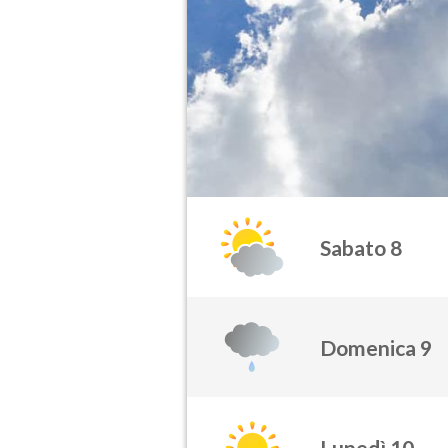
Sabato 8
Domenica 9
Lunedì 10