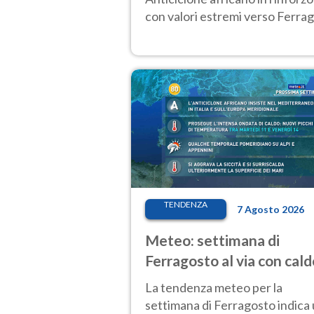
con valori estremi verso Ferrag
TENDENZA
7 Agosto 2026
Meteo: settimana di
Ferragosto al via con cald
intenso e qualche tempor
La tendenza meteo per la
settimana di Ferragosto indica