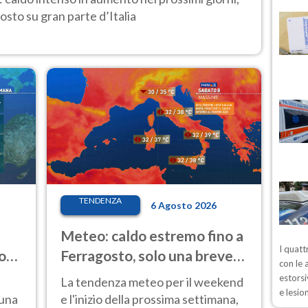
osto su gran parte d’Italia
TENDENZA
6 Agosto 2026
Meteo: caldo estremo fino a
I quatt
o
Ferragosto, solo una breve
con le 
ale
pausa. Ecco dove
estorsi
La tendenza meteo per il weekend
e lesio
 una
e l'inizio della prossima settimana,