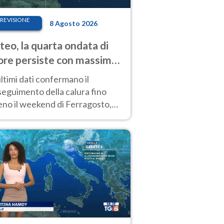
REVISIONE
8 Agosto 2026
eo, la quarta ondata di
ore persiste con massime
pre molto elevate
ultimi dati confermano il
eguimento della calura fino
eno il weekend di Ferragosto,
 tendenza a una nuova
nsificazione prossima
timana