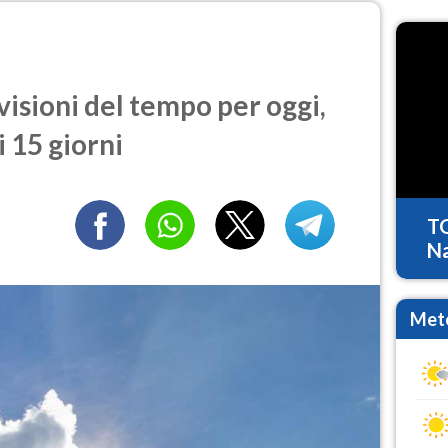
isioni del tempo per oggi,
 15 giorni
T
Na
Mete