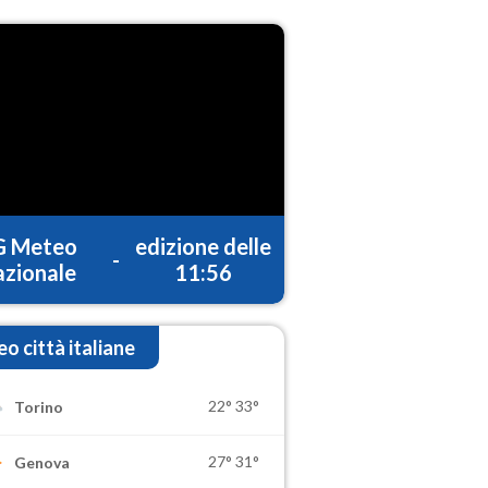
G Meteo
edizione delle
-
zionale
11:56
o città italiane
22°
33°
Torino
27°
31°
Genova