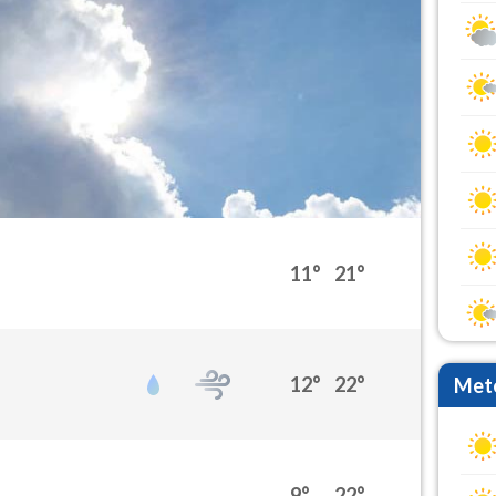
11°
21°
12°
22°
Mete
9°
22°