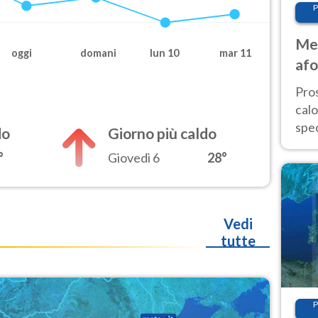
P
Met
oggi
domani
lun 10
mar 11
afo
tem
Pro
cal
spec
do
Giorno più caldo
Sud.
°
Giovedì 6
28°
are
Vedi
tutte
P