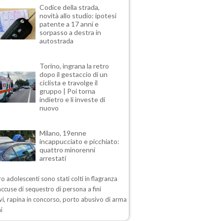
Codice della strada,
novità allo studio: ipotesi
patente a 17 anni e
sorpasso a destra in
autostrada
Torino, ingrana la retro
dopo il gestaccio di un
ciclista e travolge il
gruppo | Poi torna
indietro e li investe di
nuovo
Milano, 19enne
incappucciato e picchiato:
quattro minorenni
arrestati
ro adolescenti sono stati colti in flagranza
accuse di sequestro di persona a fini
vi, rapina in concorso, porto abusivo di arma
ni