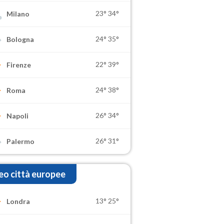
23°
34°
Milano
24°
35°
Bologna
22°
39°
Firenze
24°
38°
Roma
26°
34°
Napoli
26°
31°
Palermo
o città europee
13°
25°
Londra