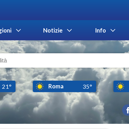
ioni
Notizie
Info
Roma
21°
35°