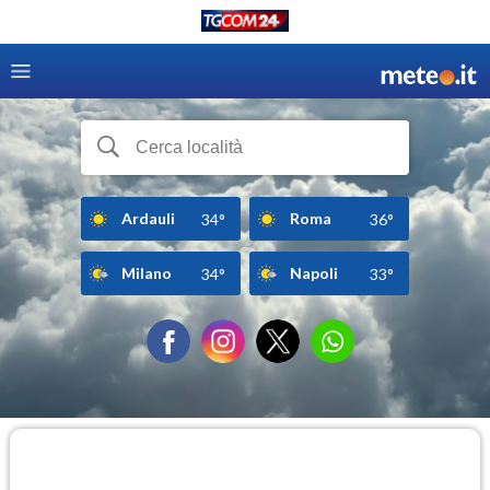
Ardauli
Roma
34°
36°
Milano
Napoli
34°
33°