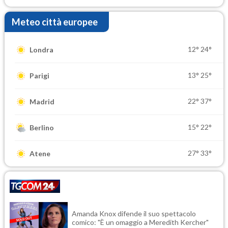
Meteo città europee
12°
24°
Londra
13°
25°
Parigi
22°
37°
Madrid
15°
22°
Berlino
27°
33°
Atene
Amanda Knox difende il suo spettacolo
comico: "È un omaggio a Meredith Kercher"