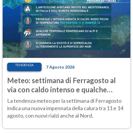
TENDENZA
7 Agosto 2026
Meteo: settimana di Ferragosto al
via con caldo intenso e qualche
temporale
La tendenza meteo per la settimana di Ferragosto
indica una nuova impennata della calura tra 11 e 14
agosto, con nuovi rialzi anche al Nord.