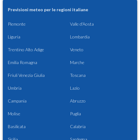
Previsioni meteo per le regioni italiane
Piemonte
Valle d'Aosta
Liguria
Lombardia
Trentino Alto Adige
Veneto
Emilia Romagna
Marche
Friuli Venezia Giulia
Toscana
Umbria
Lazio
Campania
Abruzzo
Molise
Puglia
Basilicata
Calabria
Sicilia
Sardegna