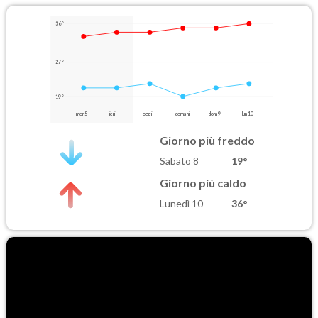
36°
27°
19°
mer 5
ieri
oggi
domani
dom 9
lun 10
Giorno più freddo
Sabato 8
19°
Giorno più caldo
Lunedì 10
36°