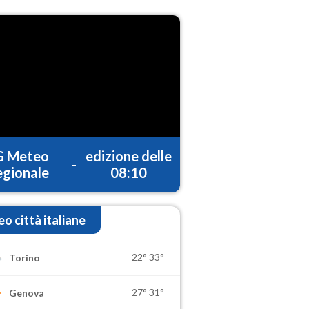
G Meteo
edizione delle
-
gionale
08:10
o città italiane
22°
33°
Torino
27°
31°
Genova