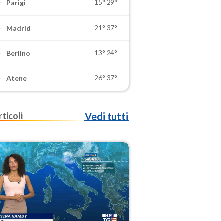
15°
29°
Parigi
21°
37°
Madrid
13°
24°
Berlino
26°
37°
Atene
rticoli
Vedi tutti