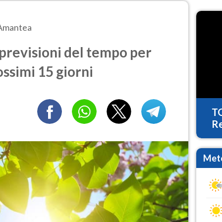
Amantea
revisioni del tempo per
ossimi 15 giorni
T
Re
Mete