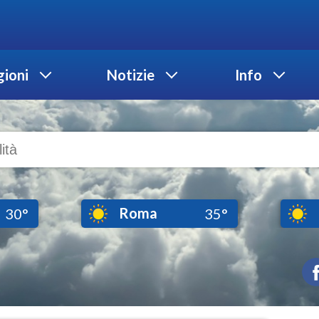
ioni
Notizie
Info
Roma
30°
35°