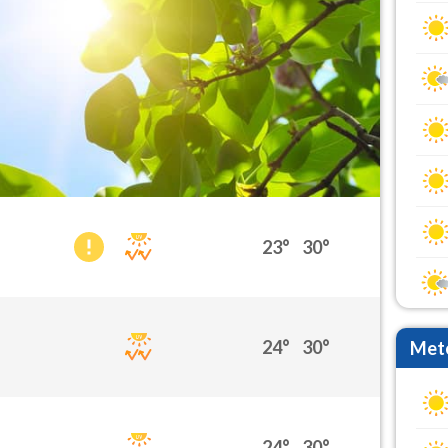
23°
30°
24°
30°
Mete
24°
30°