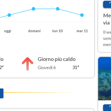
P
Met
via
cal
oggi
domani
lun 10
mar 11
Il w
sem
ment
fino
calo
do
Giorno più caldo
2°
Giovedì 6
31°
P