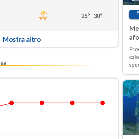
P
25°
30°
Met
afo
Mostra altro
tem
Pro
cal
tea
spec
Sud.
are