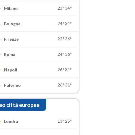
23°
34°
Milano
24°
34°
Bologna
22°
36°
Firenze
24°
36°
Roma
26°
34°
Napoli
26°
31°
Palermo
o città europee
13°
25°
Londra