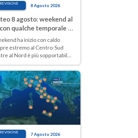
REVISIONE
8 Agosto 2026
eo 8 agosto: weekend al
 con qualche temporale e
do estremo al Centro-Sud
eekend ha inizio con caldo
pre estremo al Centro-Sud
re al Nord è più sopportabile
 a domenica 9. Temporali di
re sui rilievi.
REVISIONE
7 Agosto 2026