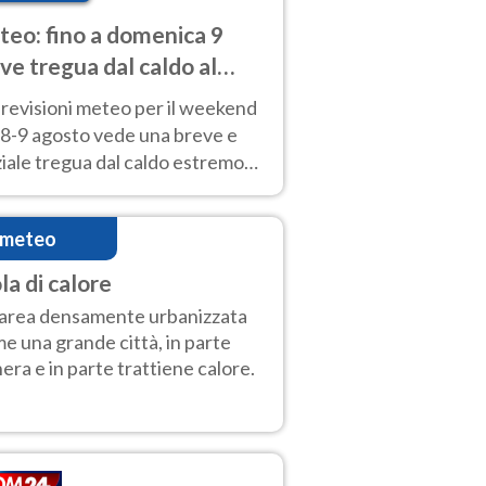
eo: fino a domenica 9
ve tregua dal caldo al
d! Altrove calura e afa
revisioni meteo per il weekend
'8-9 agosto vede una breve e
iale tregua dal caldo estremo
Nord mentre altrove persistono
radi.
imeteo
la di calore
area densamente urbanizzata
e una grande città, in parte
era e in parte trattiene calore.