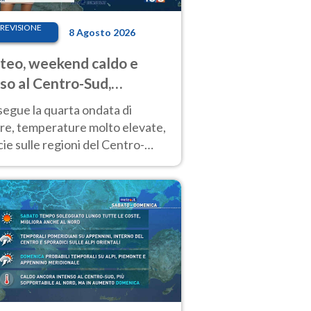
REVISIONE
8 Agosto 2026
eo, weekend caldo e
so al Centro-Sud,
porali sui rilievi
segue la quarta ondata di
ore, temperature molto elevate,
ie sulle regioni del Centro-
 Nuovi temporali di calore sulle
e montuose