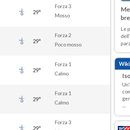
Forza 3
Met
29°
Mosso
bre
Nor
Le p
Forza 2
dell
29°
parz
Poco mosso
al 
40 g
Wik
Forza 1
29°
Calmo
Iso
Un’
com
Forza 1
gen
29°
Calmo
...
Forza 3
29°