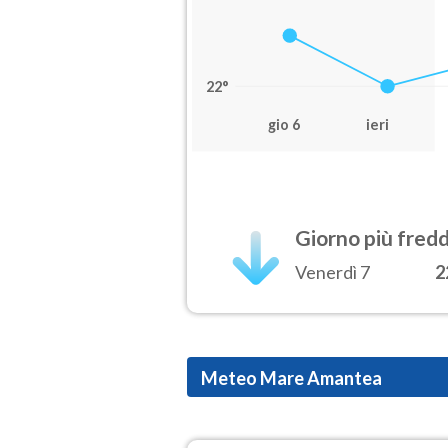
22°
gio 6
ieri
Giorno più fred
Venerdì 7
2
Meteo Mare Amantea