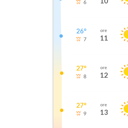
10
6
26
°
ore
11
7
27
°
ore
12
8
27
°
ore
13
9