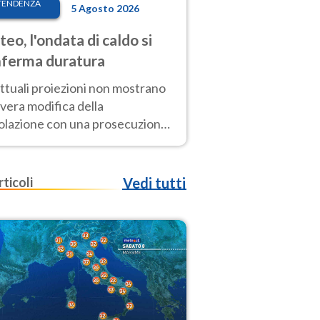
TENDENZA
5 Agosto 2026
eo, l'ondata di caldo si
ferma duratura
ttuali proiezioni non mostrano
vera modifica della
colazione con una prosecuzione
caldo fuori scala per molti
ni, compresa la settimana di
ragosto
rticoli
Vedi tutti