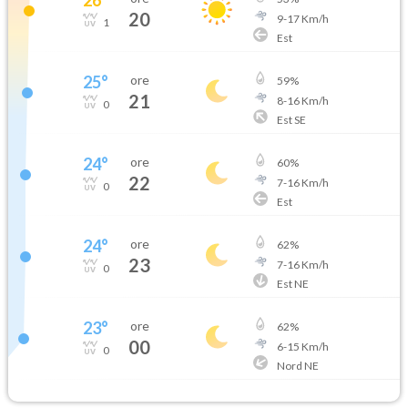
20
9
-
17
Km/h
1
Est
25
°
ore
59
%
21
8
-
16
Km/h
0
Est SE
24
°
ore
60
%
22
7
-
16
Km/h
0
Est
24
°
ore
62
%
23
7
-
16
Km/h
0
Est NE
23
°
ore
62
%
00
6
-
15
Km/h
0
Nord NE