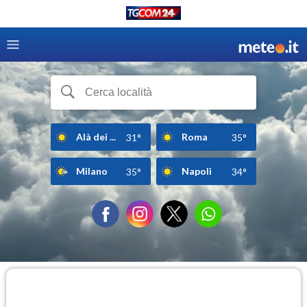
Alà dei ...
Roma
31°
35°
Milano
Napoli
35°
34°