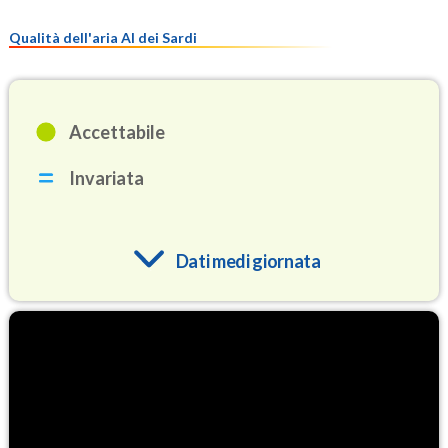
Qualità dell'aria Al dei Sardi
Accettabile
Invariata
Dati medi giornata
O3
79.1
(Ozono)
NO2
0.8
(Diossido di azoto)