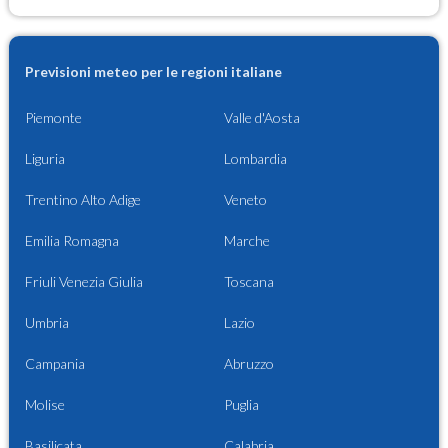
Previsioni meteo per le regioni italiane
Piemonte
Valle d'Aosta
Liguria
Lombardia
Trentino Alto Adige
Veneto
Emilia Romagna
Marche
Friuli Venezia Giulia
Toscana
Umbria
Lazio
Campania
Abruzzo
Molise
Puglia
Basilicata
Calabria