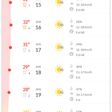
15
13
-
18
Km/h
7
Est NE
32
°
ore
28
%
16
12
-
18
Km/h
6
Est NE
31
°
ore
34
%
17
12
-
18
Km/h
5
Est NE
29
°
ore
40
%
18
11
-
17
Km/h
4
Est
28
°
ore
47
%
19
10
-
17
Km/h
2
Est
26
°
ore
53
%