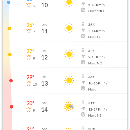
10
5
-
13
Km/h
6
Ovest NO
26
°
ore
36
%
11
7
-
14
Km/h
7
Nord O
27
°
ore
34
%
12
9
-
15
Km/h
9
Nord NO
29
°
ore
33
%
13
10
-
16
Km/h
10
Nord
30
°
ore
31
%
14
12
-
17
Km/h
9
Nord NE
31
°
ore
30
%