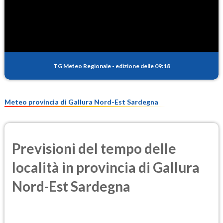
SO2
0.1
(Anidride solforosa)
PM10
9.4
(Materia particolata)
TG Meteo Regionale
-
edizione delle 09:18
PM25
5.5
(Materia particolata)
Meteo provincia di Gallura Nord-Est Sardegna
Previsioni del tempo delle
località in provincia di Gallura
Nord-Est Sardegna