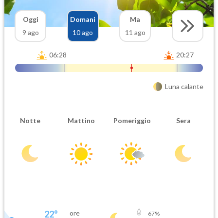
Oggi
Domani
Ma
9 ago
10 ago
11 ago
06:28
20:27
Luna calante
Notte
Mattino
Pomeriggio
Sera
22
°
ore
67
%