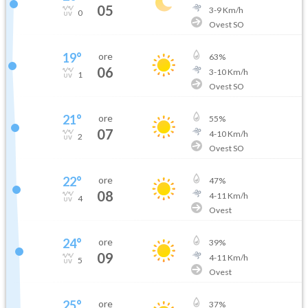
05
3
-
9
Km/h
0
Ovest SO
19
°
ore
63
%
06
3
-
10
Km/h
1
Ovest SO
21
°
ore
55
%
07
4
-
10
Km/h
2
Ovest SO
22
°
ore
47
%
08
4
-
11
Km/h
4
Ovest
24
°
ore
39
%
09
4
-
11
Km/h
5
Ovest
25
°
ore
37
%