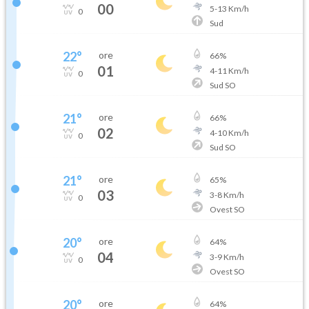
00
5
-
13
Km/h
0
Sud
22
°
ore
66
%
01
4
-
11
Km/h
0
Sud SO
21
°
ore
66
%
02
4
-
10
Km/h
0
Sud SO
21
°
ore
65
%
03
3
-
8
Km/h
0
Ovest SO
20
°
ore
64
%
04
3
-
9
Km/h
0
Ovest SO
20
°
ore
64
%