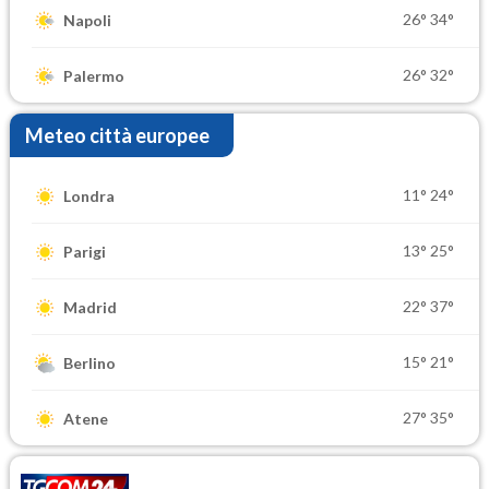
26°
34°
Napoli
26°
32°
Palermo
Meteo città europee
11°
24°
Londra
13°
25°
Parigi
22°
37°
Madrid
15°
21°
Berlino
27°
35°
Atene