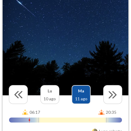
Lu
Ma
10 ago
11 ago
06:17
20:35