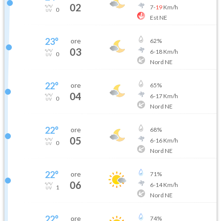
02
7
-
19
Km/h
0
Est NE
23
°
ore
62
%
03
6
-
18
Km/h
0
Nord NE
22
°
ore
65
%
04
6
-
17
Km/h
0
Nord NE
22
°
ore
68
%
05
6
-
16
Km/h
0
Nord NE
22
°
ore
71
%
06
6
-
14
Km/h
1
Nord NE
22
°
ore
74
%