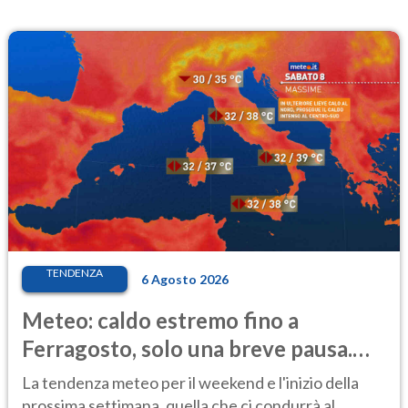
TENDENZA
6 Agosto 2026
Meteo: caldo estremo fino a
Ferragosto, solo una breve pausa.
Ecco dove
La tendenza meteo per il weekend e l'inizio della
prossima settimana, quella che ci condurrà al