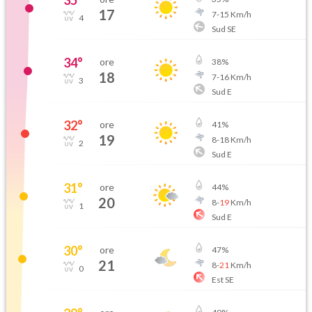
35
°
17
7
-
15
Km/h
4
Sud SE
34
°
ore
38
%
18
7
-
16
Km/h
3
Sud E
32
°
ore
41
%
19
8
-
18
Km/h
2
Sud E
31
°
ore
44
%
20
8
-
19
Km/h
1
Sud E
30
°
ore
47
%
21
8
-
21
Km/h
0
Est SE