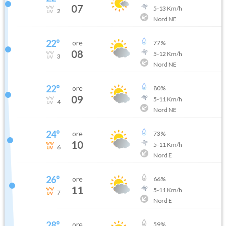
07
5
-
13
Km/h
2
Nord NE
22
°
ore
77
%
08
5
-
12
Km/h
3
Nord NE
22
°
ore
80
%
09
5
-
11
Km/h
4
Nord NE
24
°
ore
73
%
10
5
-
11
Km/h
6
Nord E
26
°
ore
66
%
11
5
-
11
Km/h
7
Nord E
28
°
ore
59
%