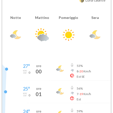
Luna calante
Notte
Mattino
Pomeriggio
Sera
27
°
ore
53
%
00
8
-
20
Km/h
0
Est SE
25
°
ore
56
%
01
7
-
19
Km/h
0
Est
24
°
ore
59
%