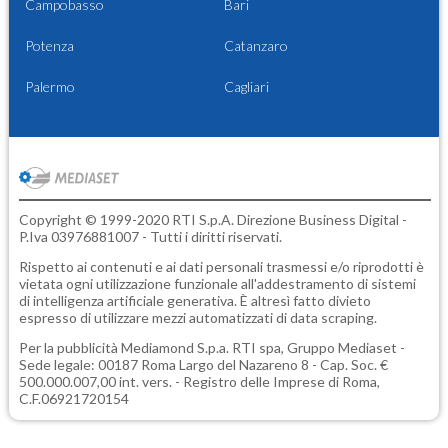
Campobasso
Bari
Potenza
Catanzaro
Palermo
Cagliari
Copyright © 1999-2020 RTI S.p.A. Direzione Business Digital -
P.Iva 03976881007 - Tutti i diritti riservati.
Rispetto ai contenuti e ai dati personali trasmessi e/o riprodotti è
vietata ogni utilizzazione funzionale all'addestramento di sistemi
di intelligenza artificiale generativa. È altresì fatto divieto
espresso di utilizzare mezzi automatizzati di data scraping.
Per la pubblicità
Mediamond S.p.a.
RTI spa, Gruppo Mediaset -
Sede legale: 00187 Roma Largo del Nazareno 8 - Cap. Soc. €
500.000.007,00 int. vers. - Registro delle Imprese di Roma,
C.F.06921720154