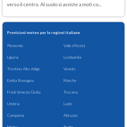
verso il centro. Al suolo si assiste a moti co...
Previsioni meteo per le regioni italiane
Piemonte
Valle d'Aosta
Liguria
Lombardia
Trentino Alto Adige
Veneto
Emilia Romagna
Marche
Friuli Venezia Giulia
Toscana
Umbria
Lazio
Campania
Abruzzo
Molise
Puglia