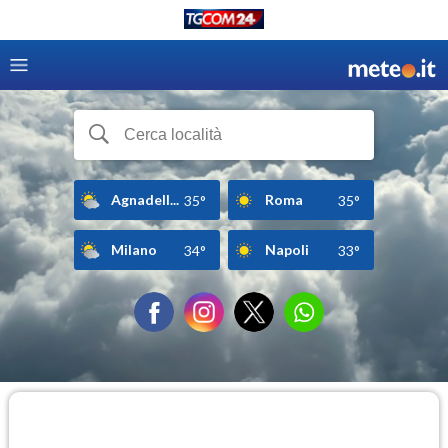
Agnadell...
Roma
35°
35°
Milano
Napoli
34°
33°