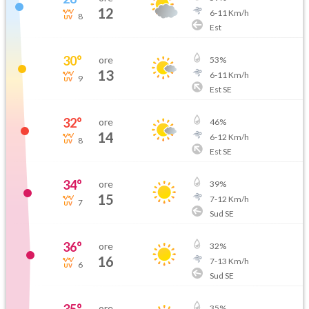
12
6
-
11
Km/h
8
Est
30
°
ore
53
%
13
6
-
11
Km/h
9
Est SE
32
°
ore
46
%
14
6
-
12
Km/h
8
Est SE
34
°
ore
39
%
15
7
-
12
Km/h
7
Sud SE
36
°
ore
32
%
16
7
-
13
Km/h
6
Sud SE
ore
35
%