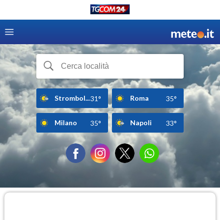
Strombol...
Roma
31°
35°
Milano
Napoli
35°
33°