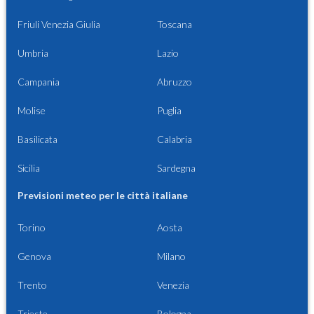
Friuli Venezia Giulia
Toscana
Umbria
Lazio
Campania
Abruzzo
Molise
Puglia
Basilicata
Calabria
Sicilia
Sardegna
Previsioni meteo per le città italiane
Torino
Aosta
Genova
Milano
Trento
Venezia
Trieste
Bologna