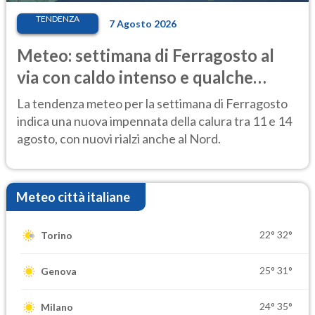
TENDENZA
7 Agosto 2026
Meteo: settimana di Ferragosto al
via con caldo intenso e qualche
temporale
La tendenza meteo per la settimana di Ferragosto
indica una nuova impennata della calura tra 11 e 14
agosto, con nuovi rialzi anche al Nord.
Meteo città italiane
22°
32°
Torino
25°
31°
Genova
24°
35°
Milano