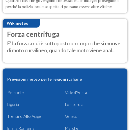
Quattro i casi che gli vengono contestati ma le indagini proseguono
perché la polizia locale sospetta ci possano essere altre vittime
Wikimeteo
Forza centrifuga
E' la forza a cui è sottoposto un corpo che si muove
di moto curvilineo, quando tale moto viene anal...
Previsioni meteo per le regioni italiane
Piemonte
Valle d'Aosta
Liguria
Lombardia
Trentino Alto Adige
Veneto
Emilia Romagna
Marche