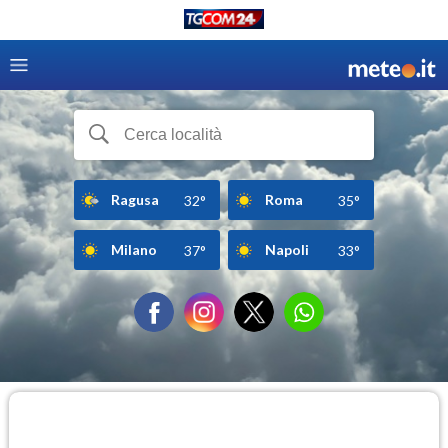
Ragusa
Roma
32°
35°
Milano
Napoli
37°
33°