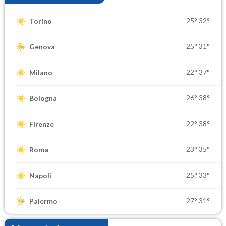
25°
32°
Torino
25°
31°
Genova
22°
37°
Milano
26°
38°
Bologna
22°
38°
Firenze
23°
35°
Roma
25°
33°
Napoli
27°
31°
Palermo