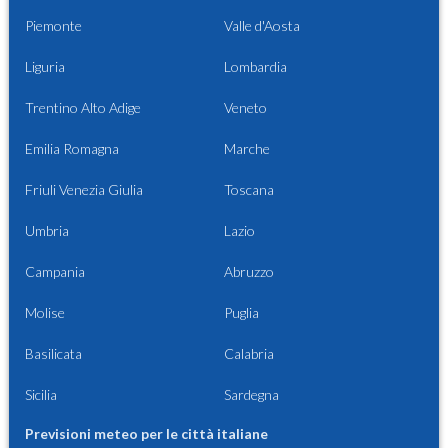
Piemonte
Valle d'Aosta
Liguria
Lombardia
Trentino Alto Adige
Veneto
Emilia Romagna
Marche
Friuli Venezia Giulia
Toscana
Umbria
Lazio
Campania
Abruzzo
Molise
Puglia
Basilicata
Calabria
Sicilia
Sardegna
Previsioni meteo per le città italiane