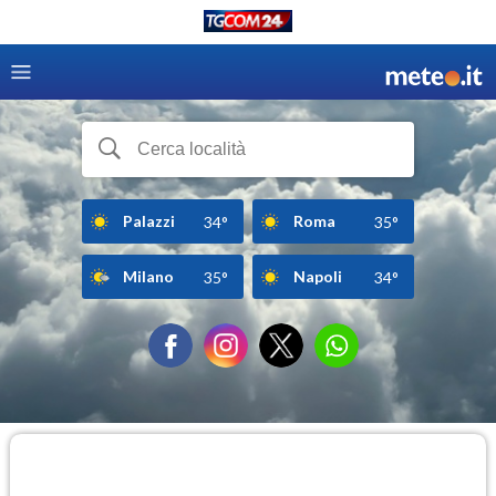
Palazzi
Roma
34°
35°
Milano
Napoli
35°
34°