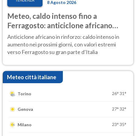
TENDENZA
8 Agosto 2026
Meteo, caldo intenso fino a
Ferragosto: anticiclone africano
ancora protagonista
Anticiclone africano in rinforzo: caldo intenso in
aumento nei prossimi giorni, con valori estremi
verso Ferragosto su gran parte d’Italia
Meteo città italiane
26°
31°
Torino
27°
32°
Genova
23°
35°
Milano