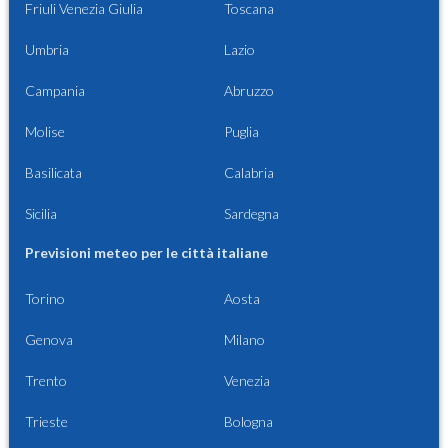
Friuli Venezia Giulia
Toscana
Umbria
Lazio
Campania
Abruzzo
Molise
Puglia
Basilicata
Calabria
Sicilia
Sardegna
Previsioni meteo per le città italiane
Torino
Aosta
Genova
Milano
Trento
Venezia
Trieste
Bologna