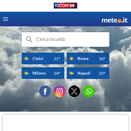
Cinisi
Roma
31°
36°
Milano
Napoli
34°
33°