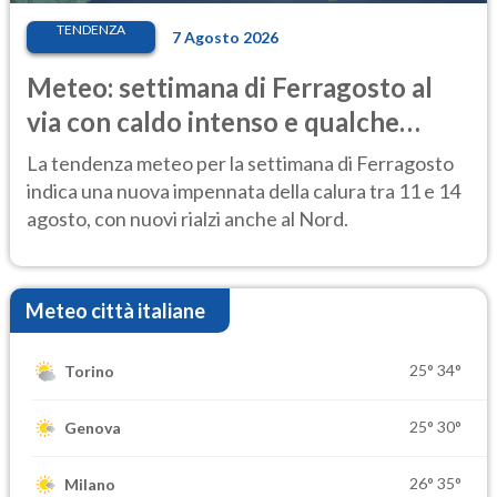
TENDENZA
7 Agosto 2026
Meteo: settimana di Ferragosto al
via con caldo intenso e qualche
temporale
La tendenza meteo per la settimana di Ferragosto
indica una nuova impennata della calura tra 11 e 14
agosto, con nuovi rialzi anche al Nord.
Meteo città italiane
25°
34°
Torino
25°
30°
Genova
26°
35°
Milano