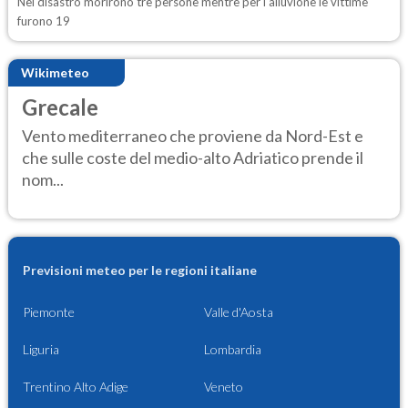
Nel disastro morirono tre persone mentre per l'alluvione le vittime
furono 19
Wikimeteo
Grecale
Vento mediterraneo che proviene da Nord-Est e
che sulle coste del medio-alto Adriatico prende il
nom...
Previsioni meteo per le regioni italiane
Piemonte
Valle d'Aosta
Liguria
Lombardia
Trentino Alto Adige
Veneto