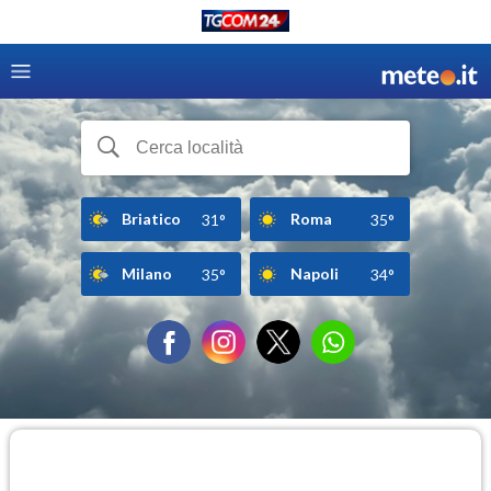
Briatico
Roma
31°
35°
Milano
Napoli
35°
34°