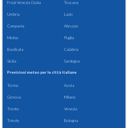
Friuli Venezia Giulia
Toscana
Umbria
Lazio
Campania
Abruzzo
Molise
Puglia
Basilicata
Calabria
Sicilia
Sardegna
Previsioni meteo per le città italiane
Torino
Aosta
Genova
Milano
Trento
Venezia
Trieste
Bologna