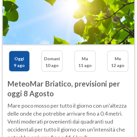
Oggi
Domani
Ma
Me
9 ago
10 ago
11 ago
12 ago
MeteoMar
Briatico
,
previsioni per
oggi 8 Agosto
Mare poco mosso per tutto il giorno con un’altezza
delle onde che potrebbe arrivare fino a 0.4 metri.
Venti moderati provenienti dai quadranti sud
occidentali per tutto il giorno con un’intensità che