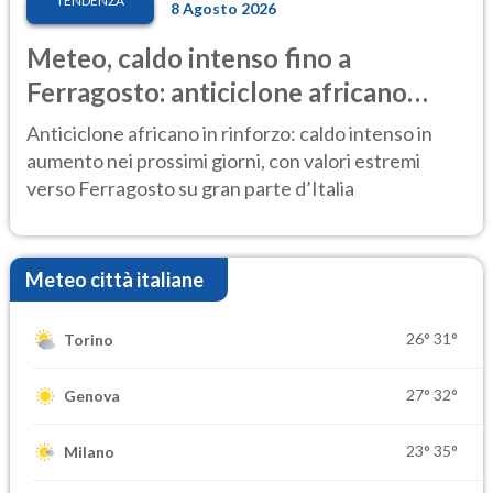
TENDENZA
8 Agosto 2026
Meteo, caldo intenso fino a
Ferragosto: anticiclone africano
ancora protagonista
Anticiclone africano in rinforzo: caldo intenso in
aumento nei prossimi giorni, con valori estremi
verso Ferragosto su gran parte d’Italia
Meteo città italiane
26°
31°
Torino
27°
32°
Genova
23°
35°
Milano