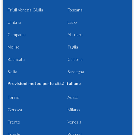
Friuli Venezia Giulia
Toscana
Umbria
Lazio
Campania
Abruzzo
Molise
Puglia
Basilicata
Calabria
Sicilia
Sardegna
Previsioni meteo per le città italiane
Torino
Aosta
Genova
Milano
Trento
Venezia
Trieste
Bologna