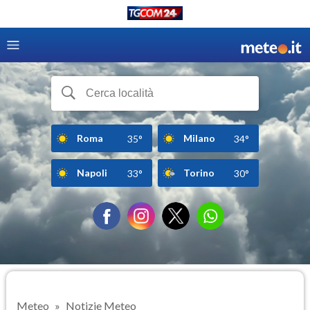
Roma
Milano
35°
34°
Napoli
Torino
33°
30°
Meteo
Notizie Meteo