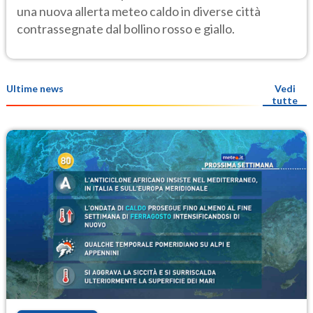
Salute
una nuova allerta meteo caldo in diverse città
contrassegnate dal bollino rosso e giallo.
Ultime news
Vedi
tutte