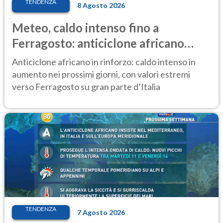
TENDENZA
8 Agosto 2026
Meteo, caldo intenso fino a
Ferragosto: anticiclone africano
ancora protagonista
Anticiclone africano in rinforzo: caldo intenso in
aumento nei prossimi giorni, con valori estremi
verso Ferragosto su gran parte d’Italia
TENDENZA
7 Agosto 2026