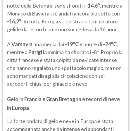
notte della Befana si sono sfiorati i
-14,6°
, mentre a
Monaco di Baviera si è andati ancora più sotto con
-16,2°
. In tutta Europa si registrano temperature
gelide da record come non succedeva da 16 anni.
A
Varsavia
una media dai
-19°C
e punte di
-24°C
,
mentre a
Parigi
la minima ha sfiorato i -8°. Proprio la
città francese è stata colpita da nevicate intense
che hanno regalato uno spettacolo magico, ma non
sono mancati disagi alla circolazione con sei
aeroporti chiusi per ghiaccio e neve.
Gelo in Francia e Gran Bretagna e record di neve
in Europa
La forte ondata di gelo e neve in Europa è stata
accompagnata anche da intense ed abbondanti