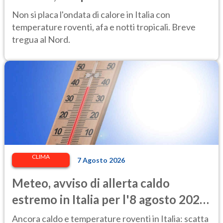
afa per altri 10 giorni
Non si placa l'ondata di calore in Italia con
temperature roventi, afa e notti tropicali. Breve
tregua al Nord.
CLIMA
7 Agosto 2026
Meteo, avviso di allerta caldo
estremo in Italia per l'8 agosto 2026:
le città a rischio per il Ministero della
Ancora caldo e temperature roventi in Italia: scatta