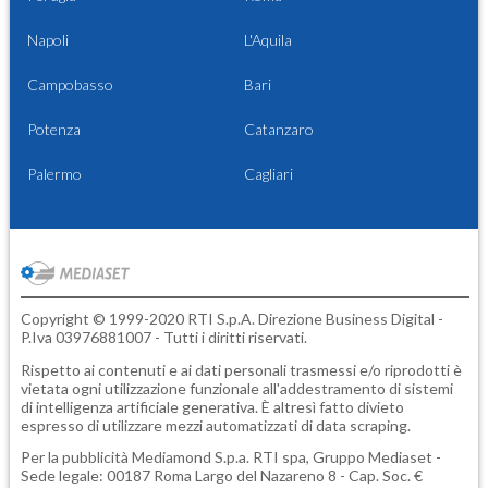
Napoli
L'Aquila
Campobasso
Bari
Potenza
Catanzaro
Palermo
Cagliari
Copyright © 1999-2020 RTI S.p.A. Direzione Business Digital -
P.Iva 03976881007 - Tutti i diritti riservati.
Rispetto ai contenuti e ai dati personali trasmessi e/o riprodotti è
vietata ogni utilizzazione funzionale all'addestramento di sistemi
di intelligenza artificiale generativa. È altresì fatto divieto
espresso di utilizzare mezzi automatizzati di data scraping.
Per la pubblicità
Mediamond S.p.a.
RTI spa, Gruppo Mediaset -
Sede legale: 00187 Roma Largo del Nazareno 8 - Cap. Soc. €