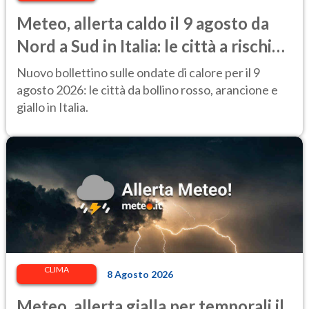
Meteo, allerta caldo il 9 agosto da
Nord a Sud in Italia: le città a rischio
per il Ministero della Salute
Nuovo bollettino sulle ondate di calore per il 9
agosto 2026: le città da bollino rosso, arancione e
giallo in Italia.
CLIMA
8 Agosto 2026
Meteo, allerta gialla per temporali il