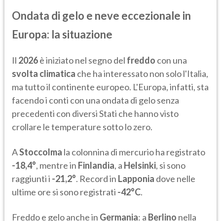
Ondata di gelo e neve eccezionale in
Europa: la situazione
Il
2026
è iniziato nel segno del
freddo
con una
svolta climatica
che ha interessato non solo l'Italia,
ma tutto il continente europeo. L'Europa, infatti, sta
facendo i conti con una ondata di gelo senza
precedenti con diversi Stati che hanno visto
crollare le temperature sotto lo zero.
A
Stoccolma
la colonnina di mercurio ha registrato
-18,4°
, mentre in
Finlandia
, a
Helsinki
, si sono
raggiunti i
-21,2°
. Record in
Lapponia
dove nelle
ultime ore si sono registrati
-42°C
.
Freddo e gelo anche in
Germania
: a
Berlino
nella