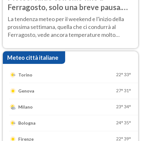
Ferragosto, solo una breve pausa.
Ecco dove
La tendenza meteo per il weekend e l'inizio della
prossima settimana, quella che ci condurrà al
Ferragosto, vede ancora temperature molto
elevate
Meteo città italiane
22°
33°
Torino
27°
31°
Genova
23°
34°
Milano
24°
35°
Bologna
22°
39°
Firenze