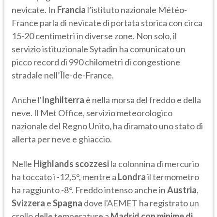
nevicate. In
Francia
l’istituto nazionale Météo-
France parla di nevicate di portata storica con circa
15-20 centimetri in diverse zone. Non solo, il
servizio istituzionale Sytadin ha comunicato un
picco record di 990 chilometri di congestione
stradale nell’Île-de-France.
Anche l'
Inghilterra
è nella morsa del freddo e della
neve. Il Met Office, servizio meteorologico
nazionale del Regno Unito, ha diramato uno stato di
allerta per neve e ghiaccio.
Nelle
Highlands scozzesi
la colonnina di mercurio
ha toccato i -12,5°, mentre a
Londra
il termometro
ha raggiunto -8°. Freddo intenso anche in
Austria
,
Svizzera
e
Spagna
dove l'AEMET ha registrato un
crollo delle temperature a
Madrid con minime di