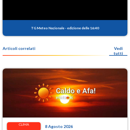
TG Meteo Nazionale
-
edizione delle 16:40
Articoli correlati
Vedi
tutti
CLIMA
8 Agosto 2026