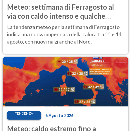
Meteo: settimana di Ferragosto al
via con caldo intenso e qualche
temporale
La tendenza meteo per la settimana di Ferragosto
indica una nuova impennata della calura tra 11 e 14
agosto, con nuovi rialzi anche al Nord.
TENDENZA
6 Agosto 2026
Meteo: caldo estremo fino a